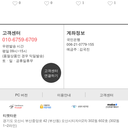
0
0
1
1
고객센터
계좌정보
010-6759-6709
국민은행
006-21-0779-155
우편발송 시간
예금주 : 김국진
평일 09시~15시
(품절상품인 경우 익일발송)
토ㆍ일ㆍ공휴일휴무
고객센터
연결하기
PC 버전
이용안내
고객센터
티켓타운
경기도 오산시 부산중앙로 42 (부산동) 오산시티자이2차 302동 602호 (302동
1~2라인)