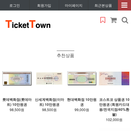
로그인
회원가입
마이페이지
최근본상품
추천상품
롯데백화점(롯데마
신세계백화점(이마
현대백화점 10만원
코스트코 상품권 10
트) 10만원권
트) 10만원권
권
만원권 (회원카드대
용/전국지점/40%환
98,500원
98,500원
99,000원
불)
102,000원