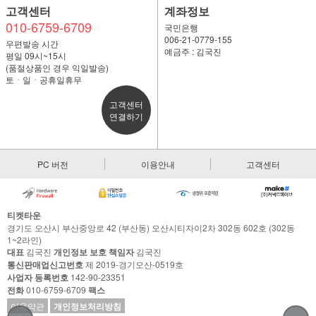
고객센터
계좌정보
010-6759-6709
국민은행
006-21-0779-155
우편발송 시간
예금주 : 김국진
평일 09시~15시
(품절상품인 경우 익일발송)
토ㆍ일ㆍ공휴일휴무
고객센터
연결하기
PC 버전
이용안내
고객센터
티켓타운
경기도 오산시 부산중앙로 42 (부산동) 오산시티자이2차 302동 602호 (302동
1~2라인)
대표
김국진
개인정보 보호 책임자
김국진
통신판매업신고번호
제 2019-경기오산-0519호
사업자 등록번호
142-90-23351
전화
010-6759-6709
팩스
이용약관
개인정보처리방침